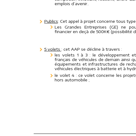
emplois d’avenir..
Publics
: Cet appel à projet concerne tous types
Les Grandes Entreprises (GE) ne pour
financier en deçà de 500K€ (possibilité 
5 volets
: cet AAP se décline à travers :
les volets 1 à 3 : le développement et 
français de véhicules de demain ainsi q
équipements et infrastructures de recha
véhicules électriques à batterie et à hyd
le volet 4 : ce volet concerne les projets
hors automobile ;