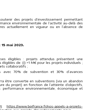
 soutenir des projets d’investissement permettant
ormance environnementale de l’activité au-delà des
res actuellement en vigueur ou en l’absence de
 15 mai 2023.
ses éligibles : projets attendus présentent une
éligibles de: (i) >1 M€ pour les projets individuels ;
ets collaboratifs ;
ts avec 70% de subvention et 30% d’avances
rra être convertie en subventions (via un abandon
re du projet) en fonction de l’atteinte d’objectifs,
ns :performance environnementale, économique et
I
:
https://www.bpifrance.fr/nos-appels-a-projets-
-soutien-aux-projets-dinvestissements-pour-