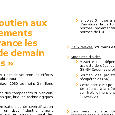
Soutien aux
le volet 5 : vise à
d’améliorer la perf
normes réglementai
sements
normes de l’UE.
rance les
Deux relèves
:
29 mars et
 de demain
Modalités d’aides
:
s »
Assiette des dépen
assiette de dépenses 
(ii) >2M€pour les proj
AAP) est de soutenir les efforts
Soutien des proje
bile pour :
récupérables (AR) ;
rizon 2030, au moins 2 millions
Cette part d’AR pou
de créance à la clôtu
sur trois dimensio
ation des composants du véhicule
innovation.
ronique, briques technologiques
;
nisation et de diversification
r un tissu industriel amont
Lien vers le site BP
ns nos territoires et créant des
concours/appel-a-projets