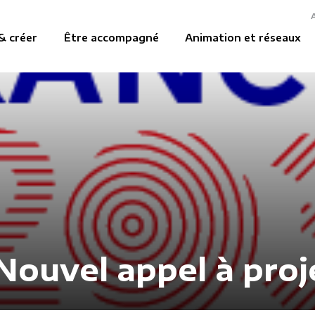
& créer
Être accompagné
Animation et réseaux
Nouvel appel à proj