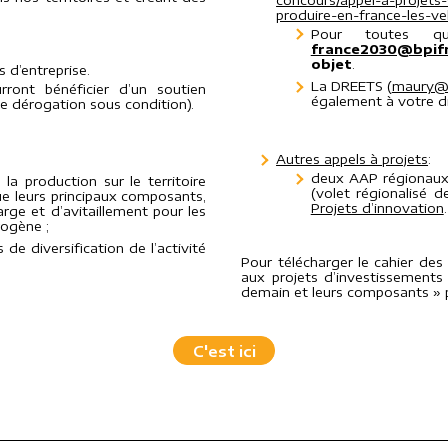
produire-en-france-les-v
Pour toutes q
france2030@bpifr
objet
.
 d’entreprise.
La DREETS (
maury@d
ront bénéficier d’un soutien
également à votre di
de dérogation sous condition).
Autres appels à projets
:
deux AAP régionaux 
la production sur le territoire
(volet régionalisé 
ue leurs principaux composants,
Projets d’innovation
.
rge et d’avitaillement pour les
rogène ;
 de diversification de l’activité
Pour télécharger le cahier des 
aux projets d’investissements 
demain et leurs composants » pu
C'est ici