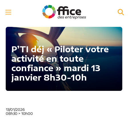
P’TI déj « Piloter votre
activité en toute
confiance » mardi 13
janvier 8h30-10h
13/01/2026
08h30
>
10h00