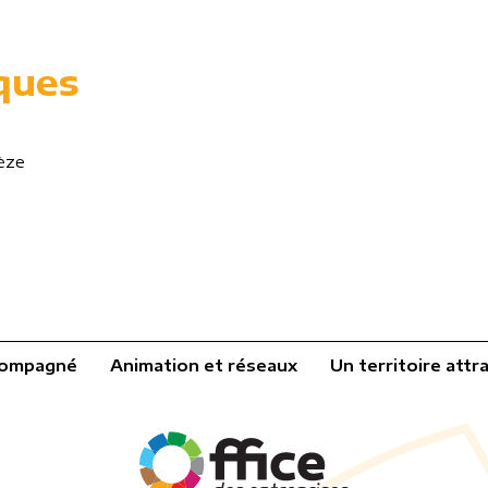
ques
èze
compagné
Animation et réseaux
Un territoire attra