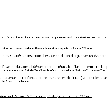
hantiers d’insertion et organise régulièrement des événements lors
itoire par l’association Passe Muraille depuis près de 20 ans.
sé par les salariés en insertion, il est de tradition d’organiser un é
Etat et du Conseil départemental, réunit les élus du territoire, les pa
r les communes de Saint-Géniès-de-Comolas et de Saint-Victor-la-Cost
partenariale renforcée entre les services de l’Etat (DDETS), les étab
 du Gard rhodanien.
app/uploads/2024/02/Communiqué-de-presse-cus-2023-1.pdf