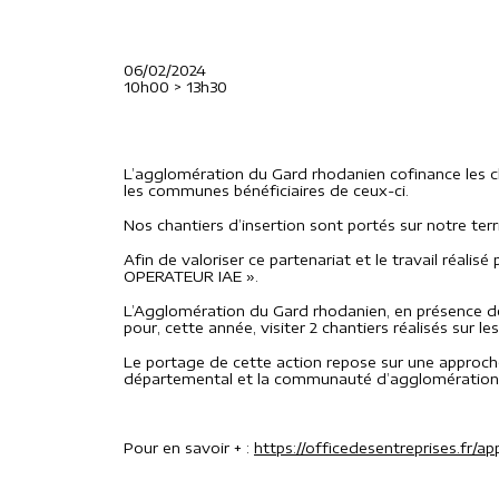
06/02/2024
10h00
>
13h30
L’agglomération du Gard rhodanien cofinance les c
les communes bénéficiaires de ceux-ci.
Nos chantiers d’insertion sont portés sur notre terr
Afin de valoriser ce partenariat et le travail réali
OPERATEUR IAE ».
L’Agglomération du Gard rhodanien, en présence de l’
pour, cette année, visiter 2 chantiers réalisés su
Le portage de cette action repose sur une approche 
départemental et la communauté d’agglomération
Pour en savoir + :
https://officedesentreprises.fr/